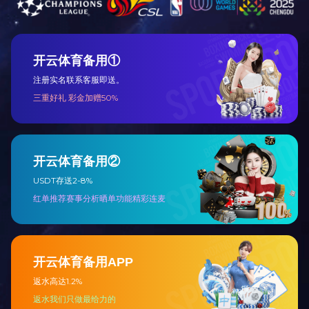
师生们纷纷表示，这场兼具历史厚度与思想深度的讲
座，既是一堂生动的党史学习教育课，更是一次深刻的思想
洗礼。今后，将以党史中的精神力量为指引，把学习成效转
化为务实行动，以
“赶考者”的姿态书写青春答卷。（文/陈丽
娟 华文康 图/孙炜皓）
编辑：刘宇翔
责任编辑：陈婷
审核：刘京
联系我们