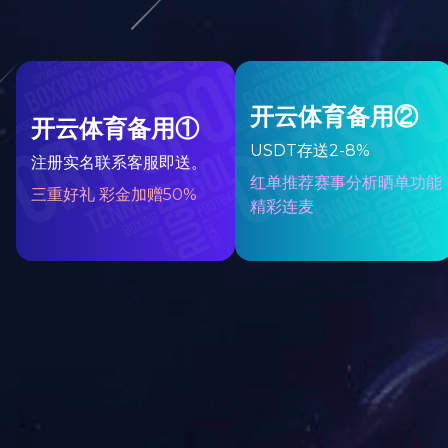
党委教师工作部、人事处（人才
交流中心）、...
党委学生工作部、学生工作处
（学生资助管理...
党委研究生工作部、研究生院
（研究生导师学...
党委保卫部、保卫处、人民武装
部（军事教学...
发展规划处（高等教育研究中
心）
教务处
科学技术发展研究院（军民融合