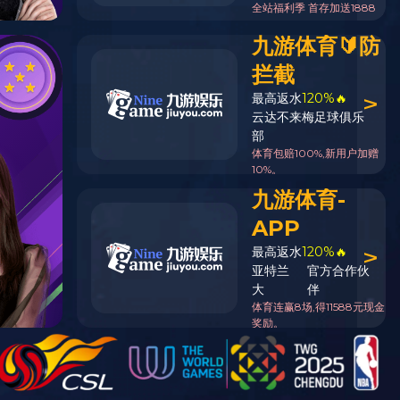
当前位置：
首页
机构设置
抚州校区管委会