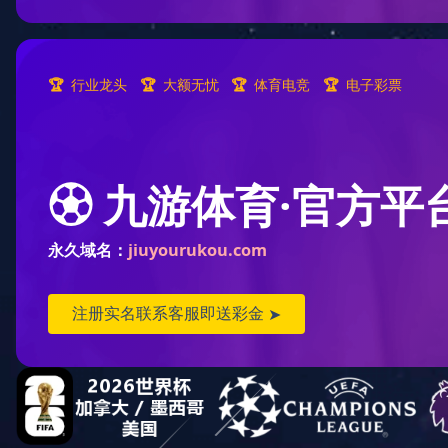
抚州校区管委会
机构设置
驻华体会体育官方网站纪检监察
组
党委办公室、校长办公室
抚州校区管委会
党委组织部、党委党校
党委宣传部、融媒体中心
党委统战部
机关党委（党委巡察办、机关纪
委）