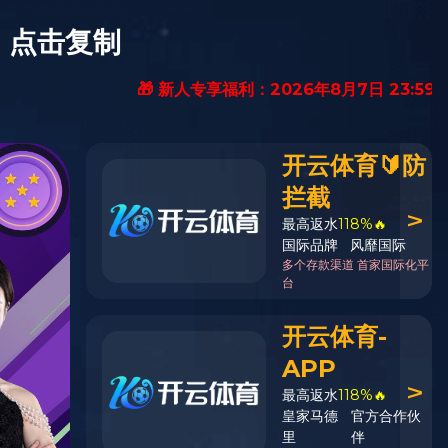
校友网
捐赠平台
招生就业
人才招聘
对外交流