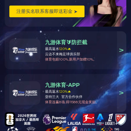
韧、积极向上。曾担任新生军训助教，传递军事素养与训练
经验。于2024年顺利毕业。今年2月，郝茹婧接到参训通知，
赴京参加阅兵民兵方队的封闭训练，历经七个月高强度训
练，她不断磨炼动作、锤炼意志，坚持高标准完成每一项训
练任务，最终以出色表现昂首走过天安门广场。展现了新时
代中国青年昂扬奋发、不负时代的青春风采。